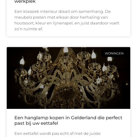
werkplek
Een klassiek interieur draait om samenhang. De
meubels praten met elkaar door herhaling van
houtsoort, kleur en lijnenspel, en juist daardoor voelt
zo’n ruimte af.
WONINGEN
Een hanglamp kopen in Gelderland die perfect
past bij uw eettafel
Een eettafel wordt pas echt af met de juiste