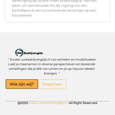
Beveiliging op locatie is een breed begrip. Het kan
gaan om een bewaker bij de ingang van een
bedrijfspand, een surveillerende beveiliger op een
bouwplaats
” Ervaar uwbedrijvengids.nl via verhalen en invalshoeken
Linkbuilding Platform: Jouw Sleutel tot Betere Online Zichtbaarheid
Hoe kan je online geld verdienen? Ontdek wat écht werkt
Laat je meenemen in diverse perspectieven en boeiende
vertellingen die je blik verruimen en je op nieuwe ideeën
brengen. “
Wie zijn wij?
Registreer
@2025
www.uwbedrijvengids.nl.
All Right Reserved.