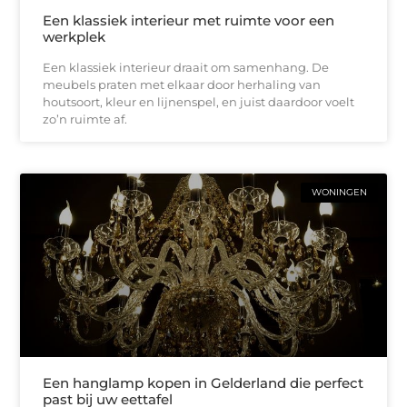
Een klassiek interieur met ruimte voor een
werkplek
Een klassiek interieur draait om samenhang. De
meubels praten met elkaar door herhaling van
houtsoort, kleur en lijnenspel, en juist daardoor voelt
zo’n ruimte af.
WONINGEN
Een hanglamp kopen in Gelderland die perfect
past bij uw eettafel