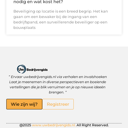
nodig en wat kost het?
Beveiliging op locatie is een breed begrip. Het kan
gaan om een bewaker bij de ingang van een
bedrijfspand, een surveillerende beveiliger op een
bouwplaats
” Ervaar uwbedrijvengids.nl via verhalen en invalshoeken
Linkbuilding Platform: Jouw Sleutel tot Betere Online Zichtbaarheid
Hoe kan je online geld verdienen? Ontdek wat écht werkt
Laat je meenemen in diverse perspectieven en boeiende
vertellingen die je blik verruimen en je op nieuwe ideeën
brengen. “
Wie zijn wij?
Registreer
@2025
www.uwbedrijvengids.nl.
All Right Reserved.