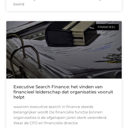
beeld
FINANCIEEL
Executive Search Finance: het vinden van
financieel leiderschap dat organisaties vooruit
helpt
waarom executive search in finance steeds
belangrijker wordt De financiële functie binnen
organisaties is de afgelopen jaren sterk veranderd.
Waar de CFO en financiële directie