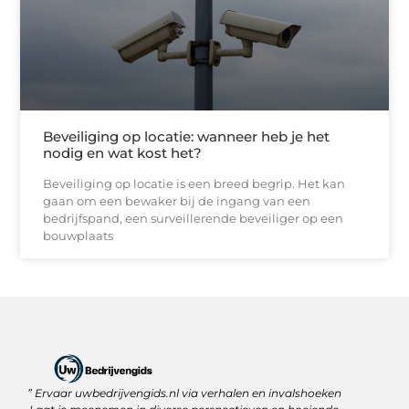
Beveiliging op locatie: wanneer heb je het
nodig en wat kost het?
Beveiliging op locatie is een breed begrip. Het kan
gaan om een bewaker bij de ingang van een
bedrijfspand, een surveillerende beveiliger op een
bouwplaats
” Ervaar uwbedrijvengids.nl via verhalen en invalshoeken
Linkbuilding Platform: Jouw Sleutel tot Betere Online Zichtbaarheid
Hoe kan je online geld verdienen? Ontdek wat écht werkt