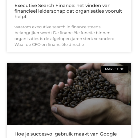
Executive Search Finance: het vinden van
financieel leiderschap dat organisaties vooruit
helpt
waarom executive search in finance steeds
belangrijker wordt De financiële functie binnen
organisaties is de afgelopen jaren sterk veranderd.
Waar de CFO en financiële directie
MARKETING
Hoe je succesvol gebruik maakt van Google