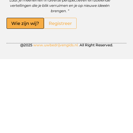
Laat je meenemen in diverse perspectieven en boeiende
vertellingen die je blik verruimen en je op nieuwe ideeën
brengen. “
Wie zijn wij?
Registreer
@2025
www.uwbedrijvengids.nl.
All Right Reserved.