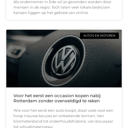
Als ondernemer in Ede wil je gevonden worden door
mensen in de regio. Toch laten veel lokale bedrijven
kansen liggen op het gebied van online
AUTO'S EN MOTOREN
Voor het eerst een occasion kopen nabij
Rotterdam zonder overweldigd te raken
Wie voor het eerst een auto koopt, staat vaak voor een
hoop nieuwe keuzes en onbekende termen. Van
kilometerstand tot onderhoudshistorie, van bouwjaar
tot uitrustingsniveau: