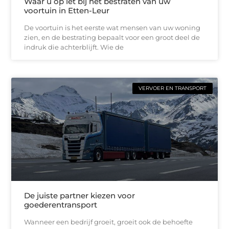
Waar u op let bij het bestraten van uw
voortuin in Etten-Leur
De voortuin is het eerste wat mensen van uw woning
zien, en de bestrating bepaalt voor een groot deel de
indruk die achterblijft. Wie de
VERVOER EN TRANSPORT
De juiste partner kiezen voor
goederentransport
Wanneer een bedrijf groeit, groeit ook de behoefte