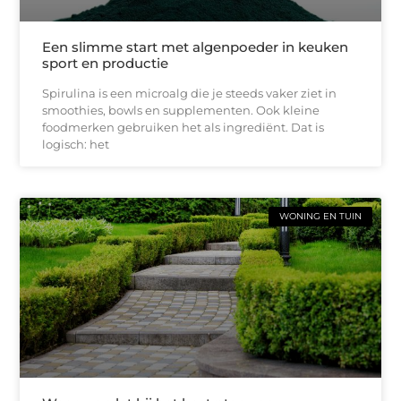
Een slimme start met algenpoeder in keuken
sport en productie
Spirulina is een microalg die je steeds vaker ziet in
smoothies, bowls en supplementen. Ook kleine
foodmerken gebruiken het als ingrediënt. Dat is
logisch: het
WONING EN TUIN