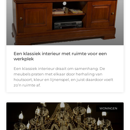
Een klassiek interieur met ruimte voor een
werkplek
Een klassiek interieur draait om samenhang. De
meubels praten met elkaar door herhaling van
houtsoort, kleur en lijnenspel, en juist daardoor voelt
zo’n ruimte af.
WONINGEN