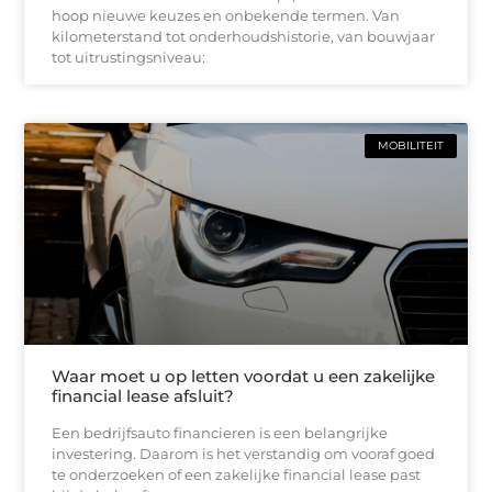
hoop nieuwe keuzes en onbekende termen. Van
kilometerstand tot onderhoudshistorie, van bouwjaar
tot uitrustingsniveau:
MOBILITEIT
Waar moet u op letten voordat u een zakelijke
financial lease afsluit?
Een bedrijfsauto financieren is een belangrijke
investering. Daarom is het verstandig om vooraf goed
te onderzoeken of een zakelijke financial lease past