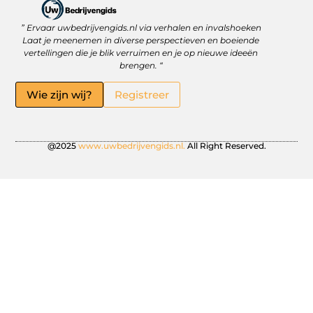
” Ervaar uwbedrijvengids.nl via verhalen en invalshoeken
Linkbuilding Platform: Jouw Sleutel tot Betere Online Zichtbaarheid
Hoe kan je online geld verdienen? Ontdek wat écht werkt
Laat je meenemen in diverse perspectieven en boeiende
vertellingen die je blik verruimen en je op nieuwe ideeën
brengen. “
Wie zijn wij?
Registreer
@2025
www.uwbedrijvengids.nl.
All Right Reserved.