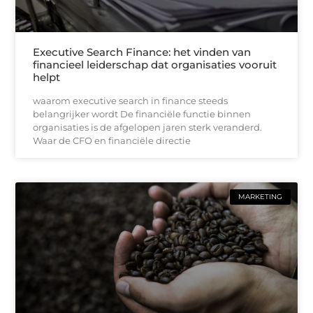
Executive Search Finance: het vinden van
financieel leiderschap dat organisaties vooruit
helpt
waarom executive search in finance steeds
belangrijker wordt De financiële functie binnen
organisaties is de afgelopen jaren sterk veranderd.
Waar de CFO en financiële directie
MARKETING