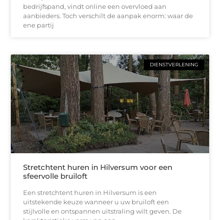
bedrijfspand, vindt online een overvloed aan
aanbieders. Toch verschilt de aanpak enorm: waar de
ene partij
DIENSTVERLENING
Stretchtent huren in Hilversum voor een
sfeervolle bruiloft
Een stretchtent huren in Hilversum is een
uitstekende keuze wanneer u uw bruiloft een
stijlvolle en ontspannen uitstraling wilt geven. De