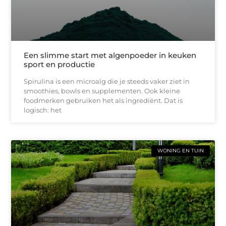
Een slimme start met algenpoeder in keuken
sport en productie
Spirulina is een microalg die je steeds vaker ziet in
smoothies, bowls en supplementen. Ook kleine
foodmerken gebruiken het als ingrediënt. Dat is
logisch: het
WONING EN TUIN