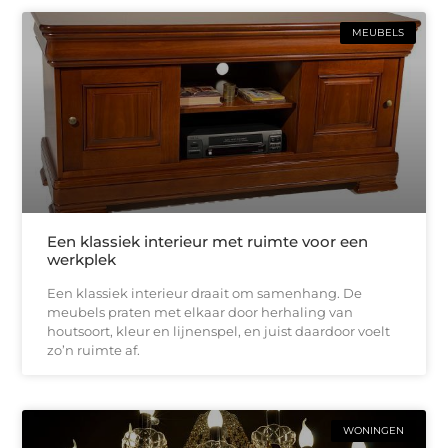
MEUBELS
Een klassiek interieur met ruimte voor een
werkplek
Een klassiek interieur draait om samenhang. De
meubels praten met elkaar door herhaling van
houtsoort, kleur en lijnenspel, en juist daardoor voelt
zo’n ruimte af.
WONINGEN