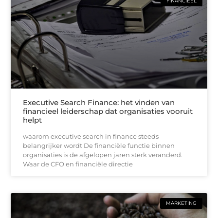
FINANCIEEL
Executive Search Finance: het vinden van
financieel leiderschap dat organisaties vooruit
helpt
waarom executive search in finance steeds
belangrijker wordt De financiële functie binnen
organisaties is de afgelopen jaren sterk veranderd.
Waar de CFO en financiële directie
MARKETING