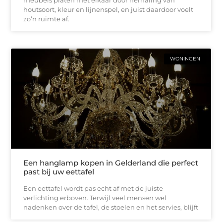
meubels praten met elkaar door herhaling van
houtsoort, kleur en lijnenspel, en juist daardoor voelt
zo’n ruimte af.
WONINGEN
Een hanglamp kopen in Gelderland die perfect
past bij uw eettafel
Een eettafel wordt pas echt af met de juiste
verlichting erboven. Terwijl veel mensen wel
nadenken over de tafel, de stoelen en het servies, blijft