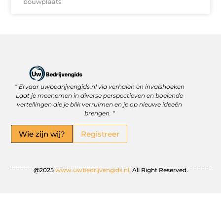
bouwplaats
” Ervaar uwbedrijvengids.nl via verhalen en invalshoeken
Linkbuilding Platform: Jouw Sleutel tot Betere Online Zichtbaarheid
Hoe kan je online geld verdienen? Ontdek wat écht werkt
Laat je meenemen in diverse perspectieven en boeiende
vertellingen die je blik verruimen en je op nieuwe ideeën
brengen. “
Wie zijn wij?
Registreer
@2025
www.uwbedrijvengids.nl.
All Right Reserved.