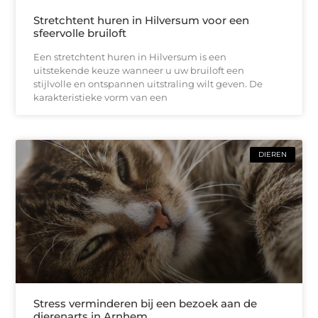
Stretchtent huren in Hilversum voor een
sfeervolle bruiloft
Een stretchtent huren in Hilversum is een
uitstekende keuze wanneer u uw bruiloft een
stijlvolle en ontspannen uitstraling wilt geven. De
karakteristieke vorm van een
DIEREN
Stress verminderen bij een bezoek aan de
dierenarts in Arnhem