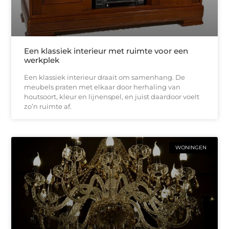
Een klassiek interieur met ruimte voor een
werkplek
Een klassiek interieur draait om samenhang. De
meubels praten met elkaar door herhaling van
houtsoort, kleur en lijnenspel, en juist daardoor voelt
zo’n ruimte af.
WONINGEN