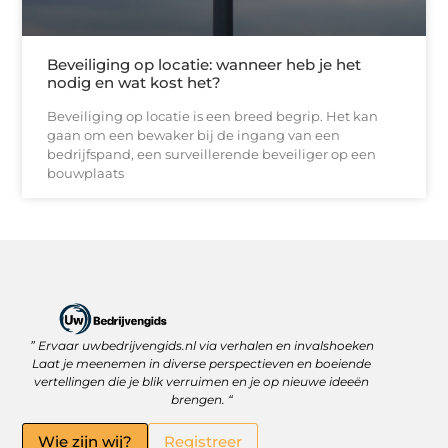
Beveiliging op locatie: wanneer heb je het
nodig en wat kost het?
Beveiliging op locatie is een breed begrip. Het kan
gaan om een bewaker bij de ingang van een
bedrijfspand, een surveillerende beveiliger op een
bouwplaats
” Ervaar uwbedrijvengids.nl via verhalen en invalshoeken
Linkbuilding Platform: Jouw Sleutel tot Betere Online Zichtbaarheid
Hoe kan je online geld verdienen? Ontdek wat écht werkt
Laat je meenemen in diverse perspectieven en boeiende
vertellingen die je blik verruimen en je op nieuwe ideeën
brengen. “
Wie zijn wij?
Registreer