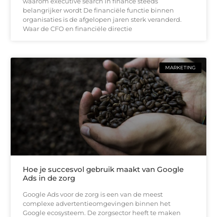
waarom executive search in finance steeds
belangrijker wordt De financiële functie binnen
organisaties is de afgelopen jaren sterk veranderd.
Waar de CFO en financiële directie
MARKETING
Hoe je succesvol gebruik maakt van Google
Ads in de zorg
Google Ads voor de zorg is een van de meest
complexe advertentieomgevingen binnen het
Google ecosysteem. De zorgsector heeft te maken