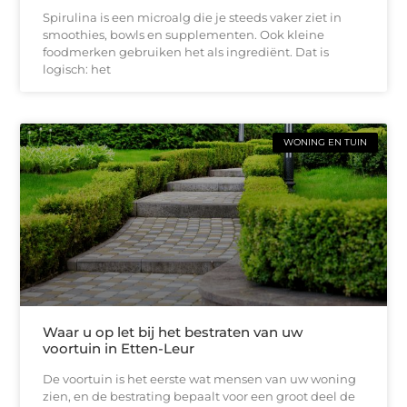
Spirulina is een microalg die je steeds vaker ziet in
smoothies, bowls en supplementen. Ook kleine
foodmerken gebruiken het als ingrediënt. Dat is
logisch: het
WONING EN TUIN
Waar u op let bij het bestraten van uw
voortuin in Etten-Leur
De voortuin is het eerste wat mensen van uw woning
zien, en de bestrating bepaalt voor een groot deel de