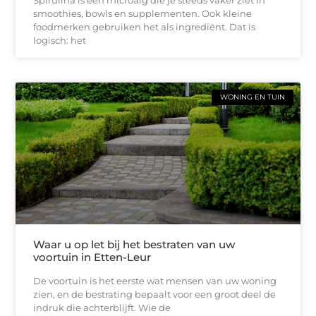
smoothies, bowls en supplementen. Ook kleine
foodmerken gebruiken het als ingrediënt. Dat is
logisch: het
WONING EN TUIN
Waar u op let bij het bestraten van uw
voortuin in Etten-Leur
De voortuin is het eerste wat mensen van uw woning
zien, en de bestrating bepaalt voor een groot deel de
indruk die achterblijft. Wie de