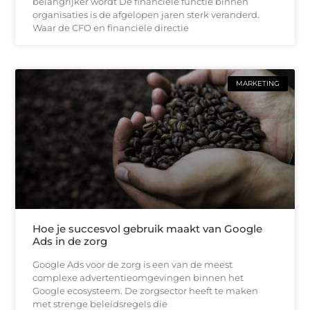
belangrijker wordt De financiële functie binnen
organisaties is de afgelopen jaren sterk veranderd.
Waar de CFO en financiële directie
MARKETING
Hoe je succesvol gebruik maakt van Google
Ads in de zorg
Google Ads voor de zorg is een van de meest
complexe advertentieomgevingen binnen het
Google ecosysteem. De zorgsector heeft te maken
met strenge beleidsregels die