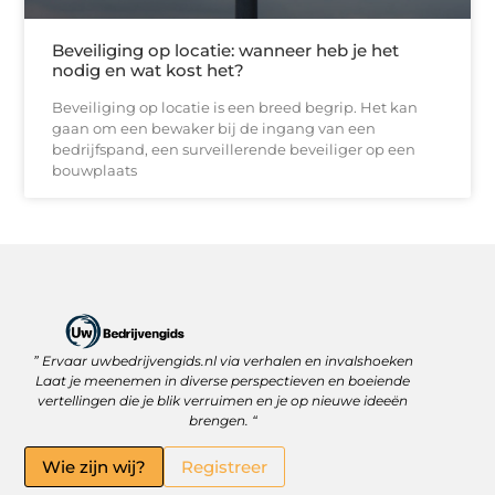
Beveiliging op locatie: wanneer heb je het
nodig en wat kost het?
Beveiliging op locatie is een breed begrip. Het kan
gaan om een bewaker bij de ingang van een
bedrijfspand, een surveillerende beveiliger op een
bouwplaats
” Ervaar uwbedrijvengids.nl via verhalen en invalshoeken
Linkbuilding Platform: Jouw Sleutel tot Betere Online Zichtbaarheid
Hoe kan je online geld verdienen? Ontdek wat écht werkt
Laat je meenemen in diverse perspectieven en boeiende
vertellingen die je blik verruimen en je op nieuwe ideeën
brengen. “
Wie zijn wij?
Registreer