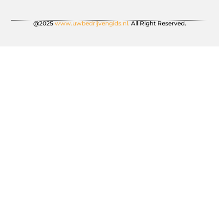
@2025
www.uwbedrijvengids.nl.
All Right Reserved.