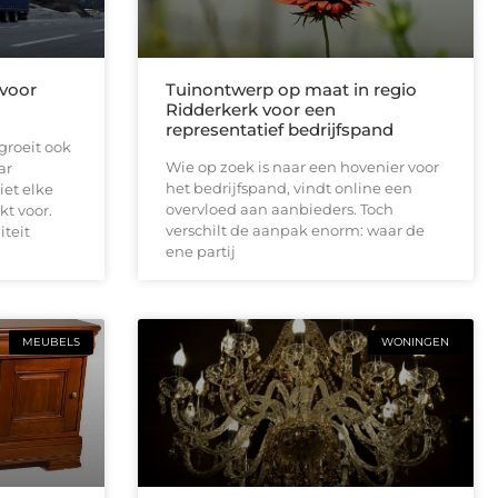
 voor
Tuinontwerp op maat in regio
Ridderkerk voor een
representatief bedrijfspand
groeit ook
Wie op zoek is naar een hovenier voor
ar
het bedrijfspand, vindt online een
iet elke
overvloed aan aanbieders. Toch
kt voor.
verschilt de aanpak enorm: waar de
iteit
ene partij
MEUBELS
WONINGEN