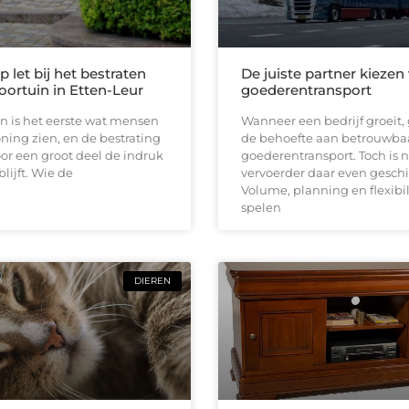
 let bij het bestraten
De juiste partner kiezen
oortuin in Etten-Leur
goederentransport
n is het eerste wat mensen
Wanneer een bedrijf groeit, 
ing zien, en de bestrating
de behoefte aan betrouwba
or een groot deel de indruk
goederentransport. Toch is n
lijft. Wie de
vervoerder daar even geschi
Volume, planning en flexibil
spelen
DIEREN