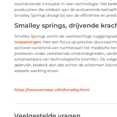
voortdurende innovatie in veer technologie. Het bedr
produceren die voldoen aan de evoluerende behoefte
Smalley Springs draagt bij aan de efficiëntie en pre
Smalley springs, drijvende krac
Smalley Springs vormt de veerkrachtige ruggengraat 
toepassingen
. Met een focus op precisie, duurzaam
sectoren variërend van ruimtevaart tot medische te
presteren onder veeleisende omstandigheden, verdie
schijnwerpers van technologische triomfen. De volg
gebruikt, bedenk dan dat achter de schermen kleine
soepele werking ervan.
https://www.amatec.nl/nl/smalley.html
Veelgestelde vragen