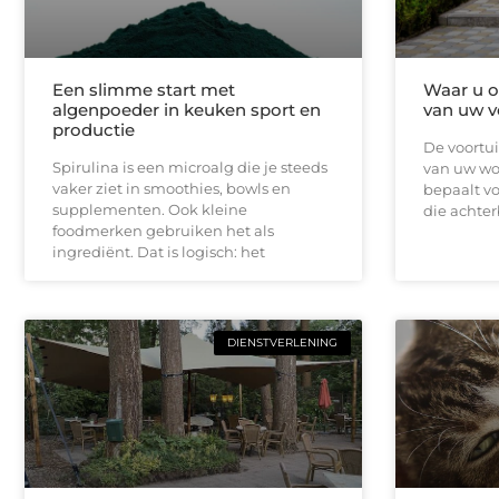
Een slimme start met
Waar u op
algenpoeder in keuken sport en
van uw v
productie
De voortui
Spirulina is een microalg die je steeds
van uw won
vaker ziet in smoothies, bowls en
bepaalt vo
supplementen. Ook kleine
die achterb
foodmerken gebruiken het als
ingrediënt. Dat is logisch: het
DIENSTVERLENING