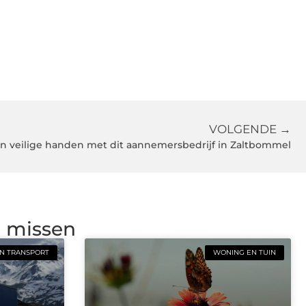
VOLGENDE →
n veilige handen met dit aannemersbedrijf in Zaltbommel
g missen
N TRANSPORT
WONING EN TUIN