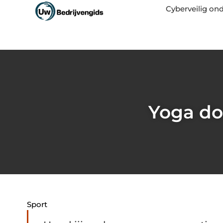
Cyberveilig o
Yoga do
Sport