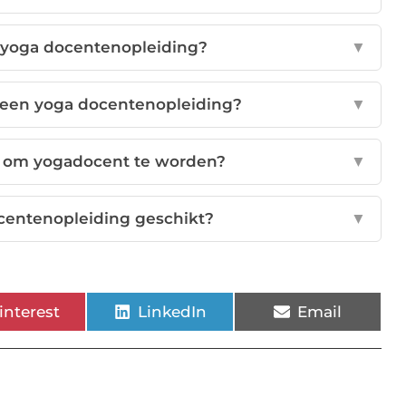
 yoga docentenopleiding?
▼
 een yoga docentenopleiding?
▼
ht om yogadocent te worden?
▼
ocentenopleiding geschikt?
▼
interest
LinkedIn
Email