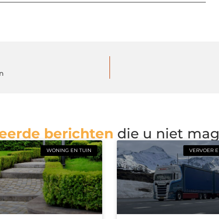
en
eerde berichten
die u niet ma
WONING EN TUIN
VERVOER E