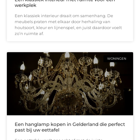
werkplek
Een klassiek interieur draait om samenhang. De
meubels praten met elkaar door herhaling van
houtsoort, kleur en lijnenspel, en juist daardoor voelt
zo’n ruimte af.
WONINGEN
Een hanglamp kopen in Gelderland die perfect
past bij uw eettafel