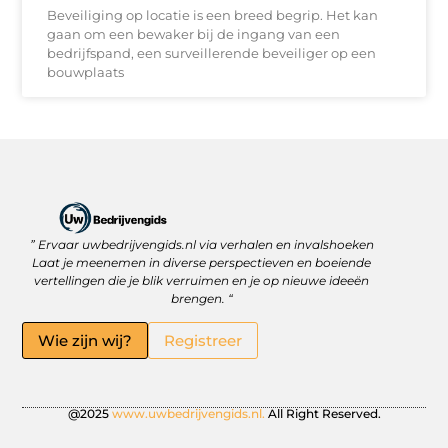
Beveiliging op locatie is een breed begrip. Het kan
gaan om een bewaker bij de ingang van een
bedrijfspand, een surveillerende beveiliger op een
bouwplaats
” Ervaar uwbedrijvengids.nl via verhalen en invalshoeken
Linkbuilding Platform: Jouw Sleutel tot Betere Online Zichtbaarheid
Hoe kan je online geld verdienen? Ontdek wat écht werkt
Laat je meenemen in diverse perspectieven en boeiende
vertellingen die je blik verruimen en je op nieuwe ideeën
brengen. “
Wie zijn wij?
Registreer
@2025
www.uwbedrijvengids.nl.
All Right Reserved.