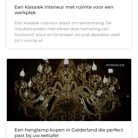
Een klassiek interieur met ruimte voor een
werkplek
Een klassiek interieur draait om samenhang. De
meubels praten met elkaar door herhaling van
houtsoort, kleur en lijnenspel, en juist daardoor voelt
zo’n ruimte af.
WONINGEN
Een hanglamp kopen in Gelderland die perfect
past bij uw eettafel