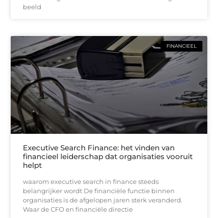
beeld
FINANCIEEL
Executive Search Finance: het vinden van
financieel leiderschap dat organisaties vooruit
helpt
waarom executive search in finance steeds
belangrijker wordt De financiële functie binnen
organisaties is de afgelopen jaren sterk veranderd.
Waar de CFO en financiële directie