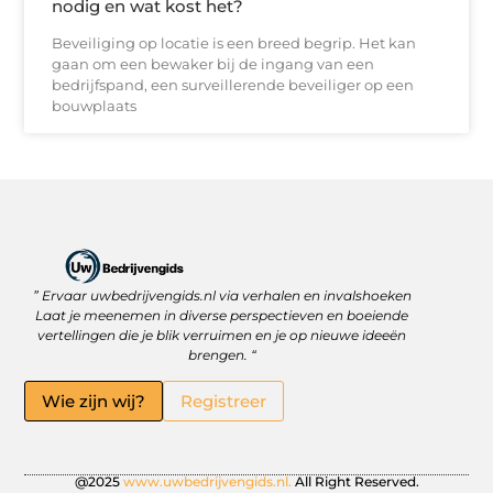
nodig en wat kost het?
Beveiliging op locatie is een breed begrip. Het kan
gaan om een bewaker bij de ingang van een
bedrijfspand, een surveillerende beveiliger op een
bouwplaats
” Ervaar uwbedrijvengids.nl via verhalen en invalshoeken
Linkbuilding Platform: Jouw Sleutel tot Betere Online Zichtbaarheid
Hoe kan je online geld verdienen? Ontdek wat écht werkt
Laat je meenemen in diverse perspectieven en boeiende
vertellingen die je blik verruimen en je op nieuwe ideeën
brengen. “
Wie zijn wij?
Registreer
@2025
www.uwbedrijvengids.nl.
All Right Reserved.