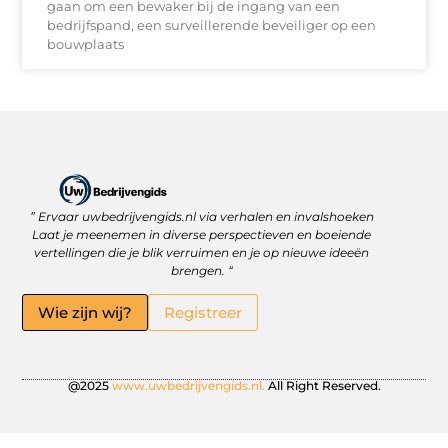
gaan om een bewaker bij de ingang van een
bedrijfspand, een surveillerende beveiliger op een
bouwplaats
” Ervaar uwbedrijvengids.nl via verhalen en invalshoeken
Linkbuilding Platform: Jouw Sleutel tot Betere Online Zichtbaarheid
Hoe kan je online geld verdienen? Ontdek wat écht werkt
Laat je meenemen in diverse perspectieven en boeiende
vertellingen die je blik verruimen en je op nieuwe ideeën
brengen. “
Wie zijn wij?
Registreer
@2025
www.uwbedrijvengids.nl.
All Right Reserved.