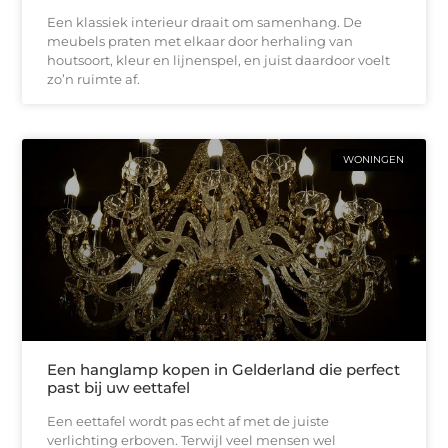
Een klassiek interieur draait om samenhang. De
meubels praten met elkaar door herhaling van
houtsoort, kleur en lijnenspel, en juist daardoor voelt
zo’n ruimte af.
WONINGEN
Een hanglamp kopen in Gelderland die perfect
past bij uw eettafel
Een eettafel wordt pas echt af met de juiste
verlichting erboven. Terwijl veel mensen wel