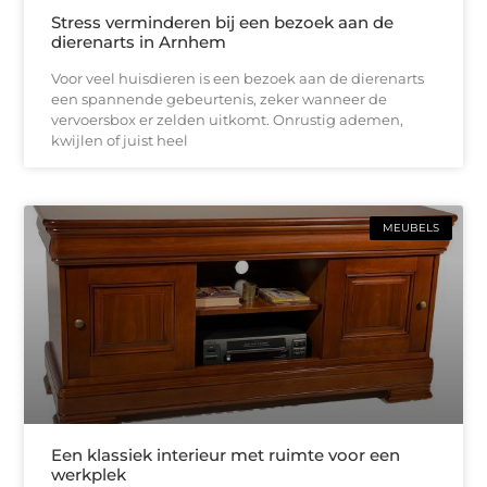
Stress verminderen bij een bezoek aan de
dierenarts in Arnhem
Voor veel huisdieren is een bezoek aan de dierenarts
een spannende gebeurtenis, zeker wanneer de
vervoersbox er zelden uitkomt. Onrustig ademen,
kwijlen of juist heel
MEUBELS
Een klassiek interieur met ruimte voor een
werkplek