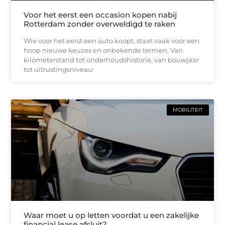
Voor het eerst een occasion kopen nabij
Rotterdam zonder overweldigd te raken
Wie voor het eerst een auto koopt, staat vaak voor een
hoop nieuwe keuzes en onbekende termen. Van
kilometerstand tot onderhoudshistorie, van bouwjaar
tot uitrustingsniveau:
MOBILITEIT
Waar moet u op letten voordat u een zakelijke
financial lease afsluit?