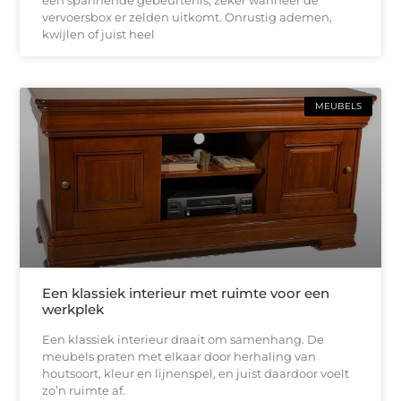
vervoersbox er zelden uitkomt. Onrustig ademen,
kwijlen of juist heel
MEUBELS
Een klassiek interieur met ruimte voor een
werkplek
Een klassiek interieur draait om samenhang. De
meubels praten met elkaar door herhaling van
houtsoort, kleur en lijnenspel, en juist daardoor voelt
zo’n ruimte af.