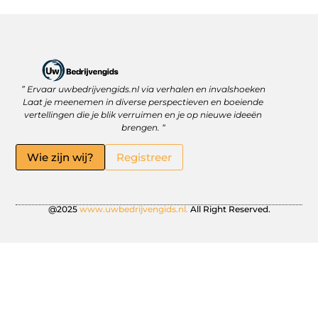
” Ervaar uwbedrijvengids.nl via verhalen en invalshoeken
Linkbuilding Platform: Jouw Sleutel tot Betere Online Zichtbaarheid
Hoe kan je online geld verdienen? Ontdek wat écht werkt
Laat je meenemen in diverse perspectieven en boeiende
vertellingen die je blik verruimen en je op nieuwe ideeën
brengen. “
Wie zijn wij?
Registreer
@2025
www.uwbedrijvengids.nl.
All Right Reserved.