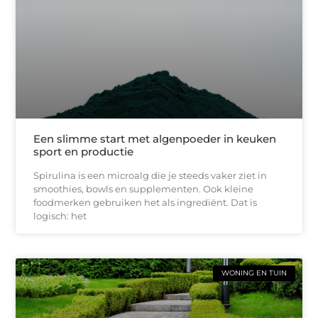
Een slimme start met algenpoeder in keuken
sport en productie
Spirulina is een microalg die je steeds vaker ziet in
smoothies, bowls en supplementen. Ook kleine
foodmerken gebruiken het als ingrediënt. Dat is
logisch: het
WONING EN TUIN