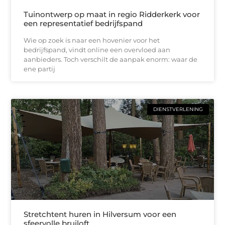
Tuinontwerp op maat in regio Ridderkerk voor
een representatief bedrijfspand
Wie op zoek is naar een hovenier voor het
bedrijfspand, vindt online een overvloed aan
aanbieders. Toch verschilt de aanpak enorm: waar de
ene partij
DIENSTVERLENING
Stretchtent huren in Hilversum voor een
sfeervolle bruiloft