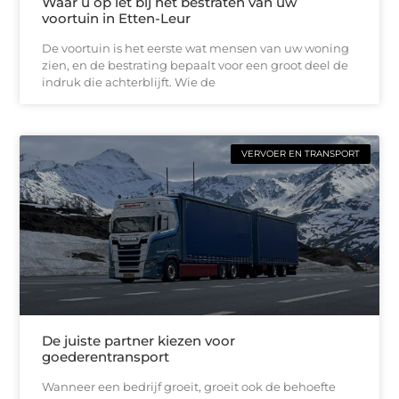
Waar u op let bij het bestraten van uw
voortuin in Etten-Leur
De voortuin is het eerste wat mensen van uw woning
zien, en de bestrating bepaalt voor een groot deel de
indruk die achterblijft. Wie de
VERVOER EN TRANSPORT
De juiste partner kiezen voor
goederentransport
Wanneer een bedrijf groeit, groeit ook de behoefte