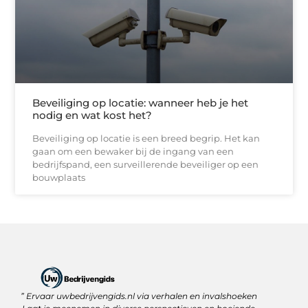
Beveiliging op locatie: wanneer heb je het
nodig en wat kost het?
Beveiliging op locatie is een breed begrip. Het kan
gaan om een bewaker bij de ingang van een
bedrijfspand, een surveillerende beveiliger op een
bouwplaats
” Ervaar uwbedrijvengids.nl via verhalen en invalshoeken
Linkbuilding Platform: Jouw Sleutel tot Betere Online Zichtbaarheid
Hoe kan je online geld verdienen? Ontdek wat écht werkt