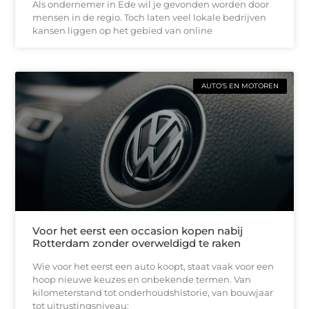
Als ondernemer in Ede wil je gevonden worden door
mensen in de regio. Toch laten veel lokale bedrijven
kansen liggen op het gebied van online
AUTO'S EN MOTOREN
Voor het eerst een occasion kopen nabij
Rotterdam zonder overweldigd te raken
Wie voor het eerst een auto koopt, staat vaak voor een
hoop nieuwe keuzes en onbekende termen. Van
kilometerstand tot onderhoudshistorie, van bouwjaar
tot uitrustingsniveau: