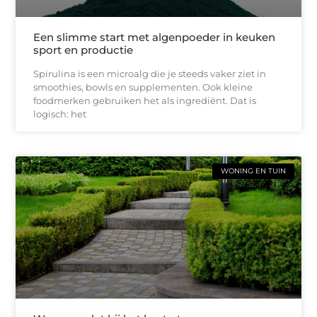
Een slimme start met algenpoeder in keuken
sport en productie
Spirulina is een microalg die je steeds vaker ziet in
smoothies, bowls en supplementen. Ook kleine
foodmerken gebruiken het als ingrediënt. Dat is
logisch: het
WONING EN TUIN