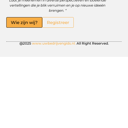
Laat je meenemen in diverse perspectieven en boeiende
vertellingen die je blik verruimen en je op nieuwe ideeën
brengen. “
Wie zijn wij?
Registreer
@2025
www.uwbedrijvengids.nl.
All Right Reserved.