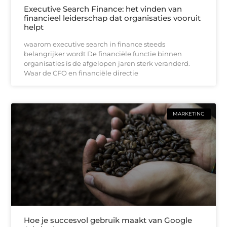
Executive Search Finance: het vinden van
financieel leiderschap dat organisaties vooruit
helpt
waarom executive search in finance steeds
belangrijker wordt De financiële functie binnen
organisaties is de afgelopen jaren sterk veranderd.
Waar de CFO en financiële directie
MARKETING
Hoe je succesvol gebruik maakt van Google