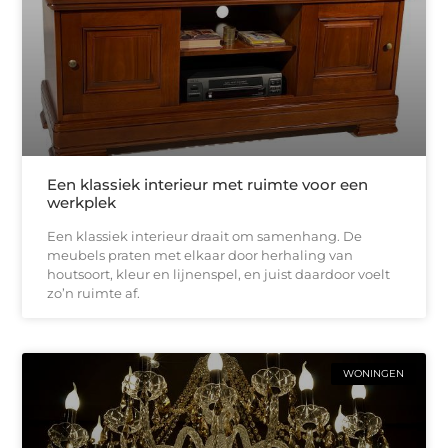
Een klassiek interieur met ruimte voor een
werkplek
Een klassiek interieur draait om samenhang. De
meubels praten met elkaar door herhaling van
houtsoort, kleur en lijnenspel, en juist daardoor voelt
zo’n ruimte af.
WONINGEN