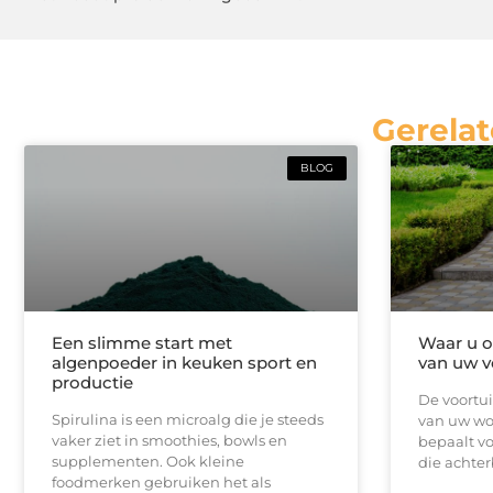
Gerelat
BLOG
Een slimme start met
Waar u op
algenpoeder in keuken sport en
van uw v
productie
De voortui
Spirulina is een microalg die je steeds
van uw won
vaker ziet in smoothies, bowls en
bepaalt vo
supplementen. Ook kleine
die achterb
foodmerken gebruiken het als