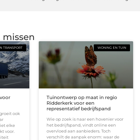
g missen
N TRANSPORT
WONING EN TUIN
 voor
Tuinontwerp op maat in regio
Ridderkerk voor een
representatief bedrijfspand
groeit ook
Wie op zoek is naar een hovenier voor
ar
het bedrijfspand, vindt online een
iet elke
overvloed aan aanbieders. Toch
kt voor.
verschilt de aanpak enorm: waar de
iteit