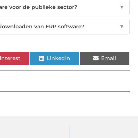
ware voor de publieke sector?
▼
et downloaden van ERP software?
▼
interest
LinkedIn
Email