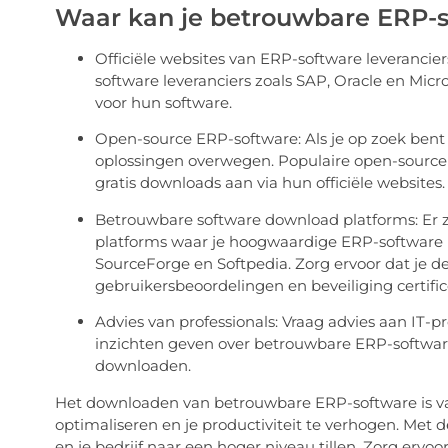
Waar kan je betrouwbare ERP-
Officiële websites van ERP-software leverancie
software leveranciers zoals SAP, Oracle en Mic
voor hun software.
Open-source ERP-software: Als je op zoek bent 
oplossingen overwegen. Populaire open-source
gratis downloads aan via hun officiële websites.
Betrouwbare software download platforms: Er z
platforms waar je hoogwaardige ERP-software 
SourceForge en Softpedia. Zorg ervoor dat je d
gebruikersbeoordelingen en beveiliging certific
Advies van professionals: Vraag advies aan IT-p
inzichten geven over betrouwbare ERP-softwa
downloaden.
Het downloaden van betrouwbare ERP-software is van
optimaliseren en je productiviteit te verhogen. Met 
en je bedrijf naar een hoger niveau tillen. Zorg ervoo