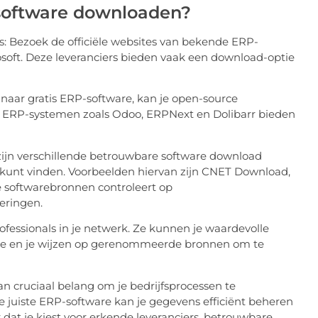
software downloaden?
rs: Bezoek de officiële websites van bekende ERP-
rosoft. Deze leveranciers bieden vaak een download-optie
naar gratis ERP-software, kan je open-source
 ERP-systemen zoals Odoo, ERPNext en Dolibarr bieden
ijn verschillende betrouwbare software download
kunt vinden. Voorbeelden hiervan zijn CNET Download,
e softwarebronnen controleert op
eringen.
rofessionals in je netwerk. Ze kunnen je waardevolle
re en je wijzen op gerenommeerde bronnen om te
 cruciaal belang om je bedrijfsprocessen te
de juiste ERP-software kan je gegevens efficiënt beheren
r dat je kiest voor erkende leveranciers, betrouwbare