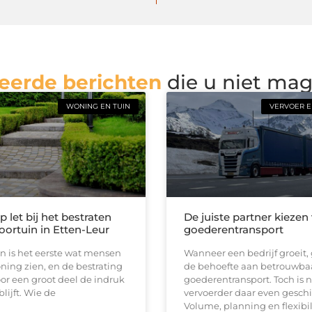
eerde berichten
die u niet ma
WONING EN TUIN
VERVOER E
 let bij het bestraten
De juiste partner kiezen
oortuin in Etten-Leur
goederentransport
n is het eerste wat mensen
Wanneer een bedrijf groeit, 
ing zien, en de bestrating
de behoefte aan betrouwba
or een groot deel de indruk
goederentransport. Toch is n
lijft. Wie de
vervoerder daar even geschi
Volume, planning en flexibil