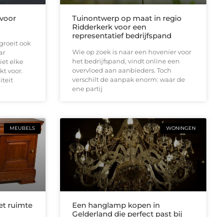
 voor
Tuinontwerp op maat in regio
Ridderkerk voor een
representatief bedrijfspand
groeit ook
Wie op zoek is naar een hovenier voor
ar
het bedrijfspand, vindt online een
iet elke
overvloed aan aanbieders. Toch
kt voor.
verschilt de aanpak enorm: waar de
iteit
ene partij
MEUBELS
WONINGEN
et ruimte
Een hanglamp kopen in
Gelderland die perfect past bij