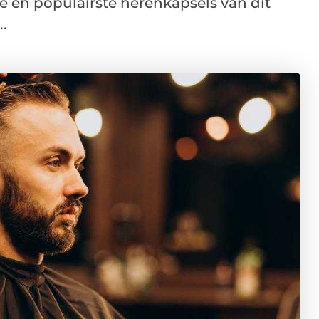
e en populairste herenkapsels van dit
.