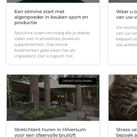
Een slimme start met
Waar u op
algenpoeder in keuken sport en
van uw v
productie
De voortui
Spirulina is een microalg die je steeds
van uw won
vaker ziet in smoothies, bowls en
bepaalt vo
supplementen. Ook kleine
die achterb
foodmerken gebruiken het als
ingrediënt. Dat is logisch: het
DIENSTVERLENING
Stretchtent huren in Hilversum
Stress v
voor een sfeervolle bruiloft
bezoek a