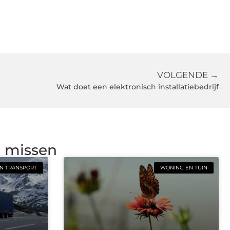
VOLGENDE →
Wat doet een elektronisch installatiebedrijf
g missen
N TRANSPORT
WONING EN TUIN