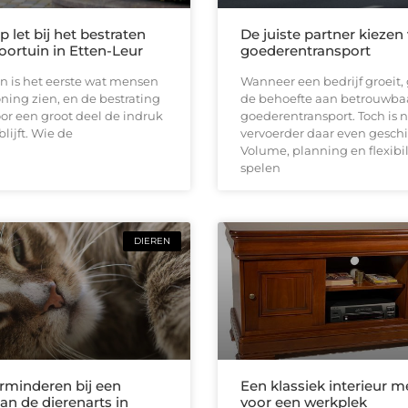
 let bij het bestraten
De juiste partner kiezen
oortuin in Etten-Leur
goederentransport
n is het eerste wat mensen
Wanneer een bedrijf groeit, 
ing zien, en de bestrating
de behoefte aan betrouwba
or een groot deel de indruk
goederentransport. Toch is n
lijft. Wie de
vervoerder daar even geschi
Volume, planning en flexibil
spelen
DIEREN
erminderen bij een
Een klassiek interieur m
an de dierenarts in
voor een werkplek