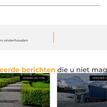
 en onderhouden
eerde berichten
die u niet ma
WONING EN TUIN
VERVOER E