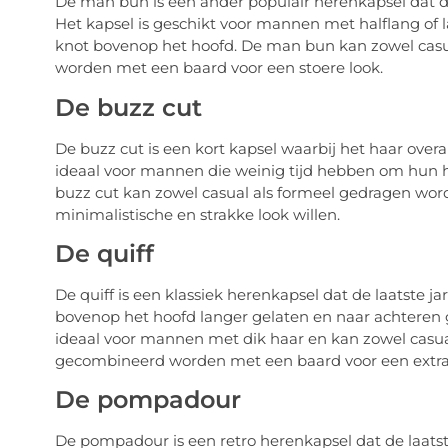
De man bun is een ander populair herenkapsel dat d
Het kapsel is geschikt voor mannen met halflang of 
knot bovenop het hoofd. De man bun kan zowel cas
worden met een baard voor een stoere look.
De buzz cut
De buzz cut is een kort kapsel waarbij het haar overa
ideaal voor mannen die weinig tijd hebben om hun haa
buzz cut kan zowel casual als formeel gedragen wor
minimalistische en strakke look willen.
De quiff
De quiff is een klassiek herenkapsel dat de laatste ja
bovenop het hoofd langer gelaten en naar achteren gest
ideaal voor mannen met dik haar en kan zowel casua
gecombineerd worden met een baard voor een extra s
De pompadour
De pompadour is een retro herenkapsel dat de laats