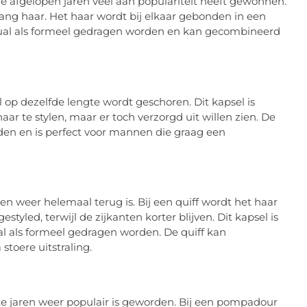
e afgelopen jaren veel aan populariteit heeft gewonnen.
lang haar. Het haar wordt bij elkaar gebonden in een
ual als formeel gedragen worden en kan gecombineerd
l op dezelfde lengte wordt geschoren. Dit kapsel is
r te stylen, maar er toch verzorgd uit willen zien. De
den en is perfect voor mannen die graag een
ren weer helemaal terug is. Bij een quiff wordt het haar
yled, terwijl de zijkanten korter blijven. Dit kapsel is
l als formeel gedragen worden. De quiff kan
toere uitstraling.
te jaren weer populair is geworden. Bij een pompadour