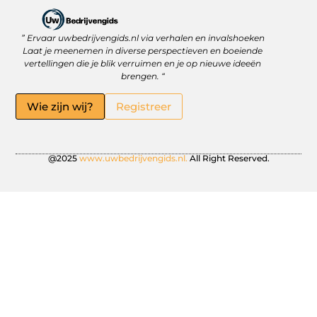
” Ervaar uwbedrijvengids.nl via verhalen en invalshoeken
Linkbuilding Platform: Jouw Sleutel tot Betere Online Zichtbaarheid
Hoe kan je online geld verdienen? Ontdek wat écht werkt
Laat je meenemen in diverse perspectieven en boeiende
vertellingen die je blik verruimen en je op nieuwe ideeën
brengen. “
Wie zijn wij?
Registreer
@2025
www.uwbedrijvengids.nl.
All Right Reserved.