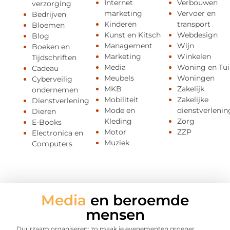
Internet
Verbouwen
verzorging
marketing
Vervoer en
Bedrijven
Kinderen
transport
Bloemen
Kunst en Kitsch
Webdesign
Blog
Management
Wijn
Boeken en
Marketing
Winkelen
Tijdschriften
Media
Woning en Tui
Cadeau
Meubels
Woningen
Cyberveilig
MKB
Zakelijk
ondernemen
Mobiliteit
Zakelijke
Dienstverlening
Mode en
dienstverlenin
Dieren
Kleding
Zorg
E-Books
Motor
ZZP
Electronica en
Muziek
Computers
Media
en beroemde
mensen
Duurzaam organiseren: zo maak je evenementen groener