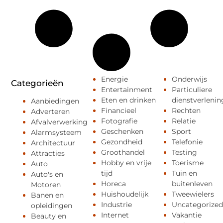
Energie
Onderwijs
Categorieën
Entertainment
Particuliere
Eten en drinken
dienstverlenin
Aanbiedingen
Financieel
Rechten
Adverteren
Fotografie
Relatie
Afvalverwerking
Geschenken
Sport
Alarmsysteem
Gezondheid
Telefonie
Architectuur
Groothandel
Testing
Attracties
Hobby en vrije
Toerisme
Auto
tijd
Tuin en
Auto's en
Horeca
buitenleven
Motoren
Huishoudelijk
Tweewielers
Banen en
Industrie
Uncategorized
opleidingen
Internet
Vakantie
Beauty en