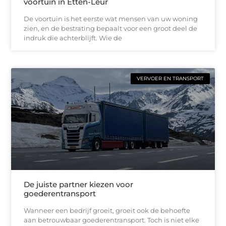
voortuin in Etten-Leur
De voortuin is het eerste wat mensen van uw woning
zien, en de bestrating bepaalt voor een groot deel de
indruk die achterblijft. Wie de
VERVOER EN TRANSPORT
De juiste partner kiezen voor
goederentransport
Wanneer een bedrijf groeit, groeit ook de behoefte
aan betrouwbaar goederentransport. Toch is niet elke