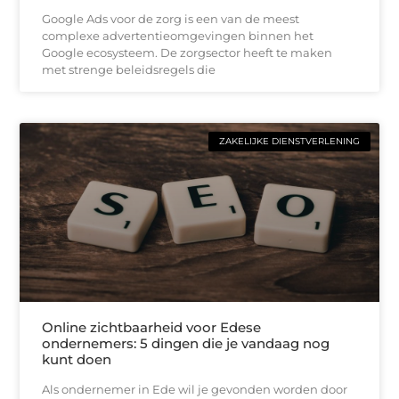
Google Ads voor de zorg is een van de meest
complexe advertentieomgevingen binnen het
Google ecosysteem. De zorgsector heeft te maken
met strenge beleidsregels die
ZAKELIJKE DIENSTVERLENING
Online zichtbaarheid voor Edese
ondernemers: 5 dingen die je vandaag nog
kunt doen
Als ondernemer in Ede wil je gevonden worden door