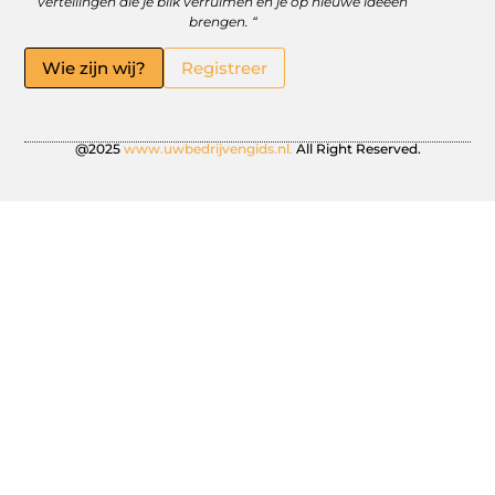
vertellingen die je blik verruimen en je op nieuwe ideeën
brengen. “
Wie zijn wij?
Registreer
@2025
www.uwbedrijvengids.nl.
All Right Reserved.