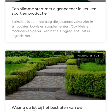
Een slimme start met algenpoeder in keuken
sport en productie
Spirulina is een microalg die je steeds vaker ziet in
smoothies, bowls en supplementen. Ook kleine
foodmerken gebruiken het als ingrediënt. Dat is
logisch: het
WONING EN TUIN
Waar u op let bij het bestraten van uw