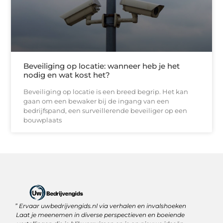
Beveiliging op locatie: wanneer heb je het
nodig en wat kost het?
Beveiliging op locatie is een breed begrip. Het kan
gaan om een bewaker bij de ingang van een
bedrijfspand, een surveillerende beveiliger op een
bouwplaats
” Ervaar uwbedrijvengids.nl via verhalen en invalshoeken
Linkbuilding Platform: Jouw Sleutel tot Betere Online Zichtbaarheid
Hoe kan je online geld verdienen? Ontdek wat écht werkt
Laat je meenemen in diverse perspectieven en boeiende