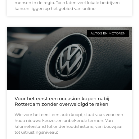
mensen in de regio. Toch laten veel lokale bedrijven
kansen liggen op het gebied van online
AUTO'S EN MOTOREN
Voor het eerst een occasion kopen nabij
Rotterdam zonder overweldigd te raken
Wie voor het eerst een auto koopt, staat vaak voor een
hoop nieuwe keuzes en onbekende termen. Van
kilometerstand tot onderhoudshistorie, van bouwjaar
tot uitrustingsniveau: