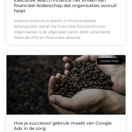
Executive Search Finance: het vinden van
financieel leiderschap dat organisaties vooruit
helpt
waarom executive search in finance steeds
belangrijker wordt De financiële functie binnen
organisaties is de afgelopen jaren sterk veranderd.
Waar de CFO en financiële directie
MARKETING
Hoe je succesvol gebruik maakt van Google
Ads in de zorg