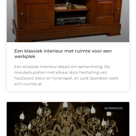
Een klassiek interieur met ruimte voor een
werkplek
Een klassiek interieur draait om samenhang. De
meubels praten met elkaar door herhaling van
houtsoort, kleur en lijnenspel, en juist daardoor voelt
zo’n ruimte af.
WONINGEN