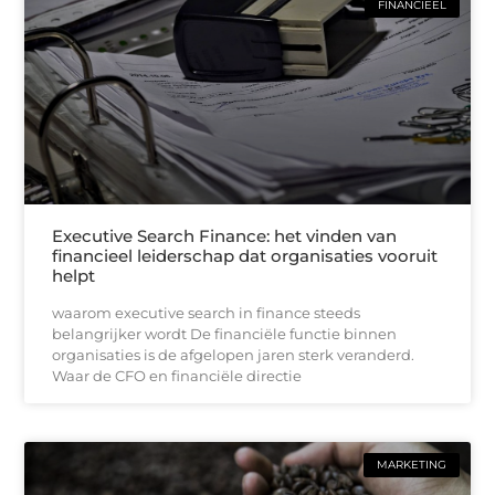
FINANCIEEL
Executive Search Finance: het vinden van
financieel leiderschap dat organisaties vooruit
helpt
waarom executive search in finance steeds
belangrijker wordt De financiële functie binnen
organisaties is de afgelopen jaren sterk veranderd.
Waar de CFO en financiële directie
MARKETING