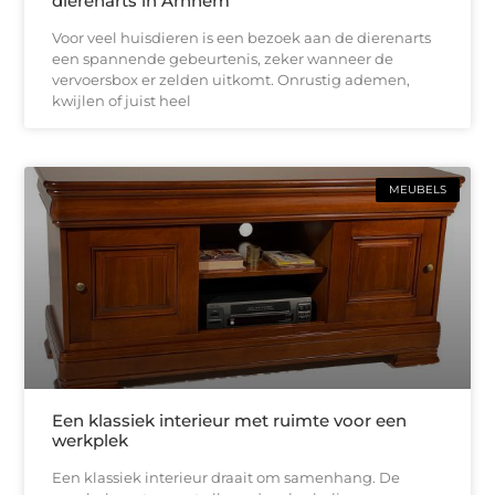
dierenarts in Arnhem
Voor veel huisdieren is een bezoek aan de dierenarts
een spannende gebeurtenis, zeker wanneer de
vervoersbox er zelden uitkomt. Onrustig ademen,
kwijlen of juist heel
MEUBELS
Een klassiek interieur met ruimte voor een
werkplek
Een klassiek interieur draait om samenhang. De