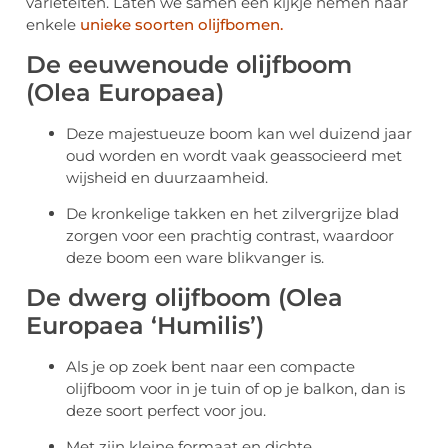
variëteiten. Laten we samen een kijkje nemen naar
enkele
unieke soorten olijfbomen.
De eeuwenoude olijfboom
(Olea Europaea)
Deze majestueuze boom kan wel duizend jaar
oud worden en wordt vaak geassocieerd met
wijsheid en duurzaamheid.
De kronkelige takken en het zilvergrijze blad
zorgen voor een prachtig contrast, waardoor
deze boom een ware blikvanger is.
De dwerg olijfboom (Olea
Europaea ‘Humilis’)
Als je op zoek bent naar een compacte
olijfboom voor in je tuin of op je balkon, dan is
deze soort perfect voor jou.
Met zijn kleine formaat en dichte,