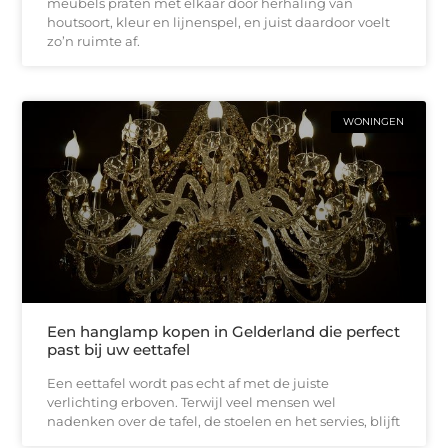
meubels praten met elkaar door herhaling van
houtsoort, kleur en lijnenspel, en juist daardoor voelt
zo’n ruimte af.
WONINGEN
Een hanglamp kopen in Gelderland die perfect
past bij uw eettafel
Een eettafel wordt pas echt af met de juiste
verlichting erboven. Terwijl veel mensen wel
nadenken over de tafel, de stoelen en het servies, blijft