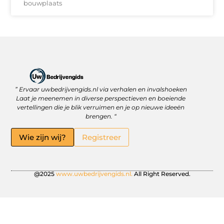
bouwplaats
” Ervaar uwbedrijvengids.nl via verhalen en invalshoeken
Linkbuilding Platform: Jouw Sleutel tot Betere Online Zichtbaarheid
Hoe kan je online geld verdienen? Ontdek wat écht werkt
Laat je meenemen in diverse perspectieven en boeiende
vertellingen die je blik verruimen en je op nieuwe ideeën
brengen. “
Wie zijn wij?
Registreer
@2025
www.uwbedrijvengids.nl.
All Right Reserved.