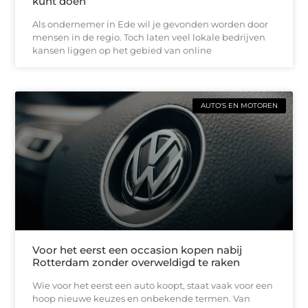
kunt doen
Als ondernemer in Ede wil je gevonden worden door
mensen in de regio. Toch laten veel lokale bedrijven
kansen liggen op het gebied van online
AUTO'S EN MOTOREN
Voor het eerst een occasion kopen nabij
Rotterdam zonder overweldigd te raken
Wie voor het eerst een auto koopt, staat vaak voor een
hoop nieuwe keuzes en onbekende termen. Van