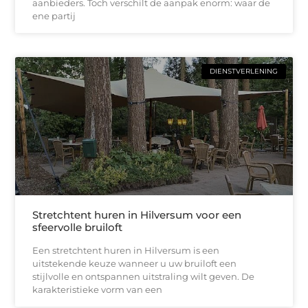
aanbieders. Toch verschilt de aanpak enorm: waar de
ene partij
DIENSTVERLENING
Stretchtent huren in Hilversum voor een
sfeervolle bruiloft
Een stretchtent huren in Hilversum is een
uitstekende keuze wanneer u uw bruiloft een
stijlvolle en ontspannen uitstraling wilt geven. De
karakteristieke vorm van een