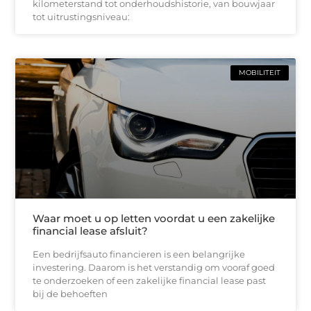
kilometerstand tot onderhoudshistorie, van bouwjaar
tot uitrustingsniveau:
MOBILITEIT
Waar moet u op letten voordat u een zakelijke
financial lease afsluit?
Een bedrijfsauto financieren is een belangrijke
investering. Daarom is het verstandig om vooraf goed
te onderzoeken of een zakelijke financial lease past
bij de behoeften