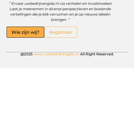
” Ervaar uwbedrijvengids.nl via verhalen en invalshoeken
Linkbuilding Platform: Jouw Sleutel tot Betere Online Zichtbaarheid
Hoe kan je online geld verdienen? Ontdek wat écht werkt
Laat je meenemen in diverse perspectieven en boeiende
vertellingen die je blik verruimen en je op nieuwe ideeën
brengen. “
Wie zijn wij?
Registreer
@2025
www.uwbedrijvengids.nl.
All Right Reserved.