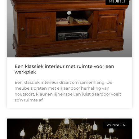
MEUBELS
Een klassiek interieur met ruimte voor een
werkplek
Een klassiek interieur draait om samenhang. De
meubels praten met elkaar door herhaling van
houtsoort, kleur en lijnenspel, en juist daardoor voelt
zo’n ruimte af.
WONINGEN