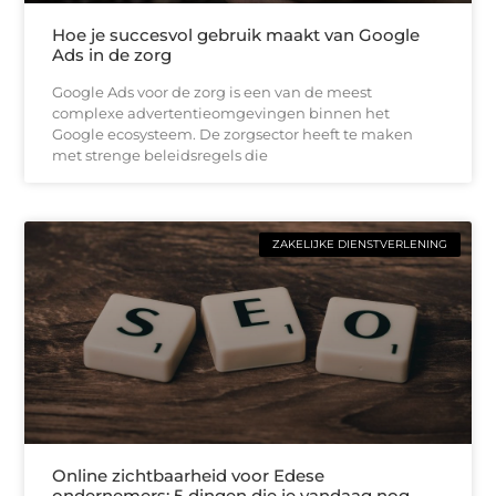
Hoe je succesvol gebruik maakt van Google
Ads in de zorg
Google Ads voor de zorg is een van de meest
complexe advertentieomgevingen binnen het
Google ecosysteem. De zorgsector heeft te maken
met strenge beleidsregels die
ZAKELIJKE DIENSTVERLENING
Online zichtbaarheid voor Edese
ondernemers: 5 dingen die je vandaag nog