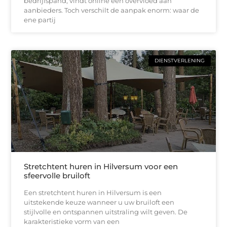
bedrijfspand, vindt online een overvloed aan
aanbieders. Toch verschilt de aanpak enorm: waar de
ene partij
DIENSTVERLENING
Stretchtent huren in Hilversum voor een
sfeervolle bruiloft
Een stretchtent huren in Hilversum is een
uitstekende keuze wanneer u uw bruiloft een
stijlvolle en ontspannen uitstraling wilt geven. De
karakteristieke vorm van een