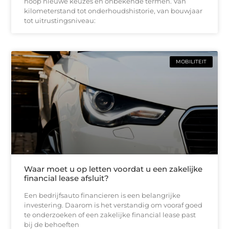
hoop nieuwe keuzes en onbekende termen. Van
kilometerstand tot onderhoudshistorie, van bouwjaar
tot uitrustingsniveau:
MOBILITEIT
Waar moet u op letten voordat u een zakelijke
financial lease afsluit?
Een bedrijfsauto financieren is een belangrijke
investering. Daarom is het verstandig om vooraf goed
te onderzoeken of een zakelijke financial lease past
bij de behoeften