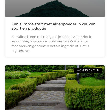
Een slimme start met algenpoeder in keuken
sport en productie
Spirulina is een microalg die je steeds vaker ziet in
smoothies, bowls en supplementen. Ook kleine
foodmerken gebruiken het als ingrediënt. Dat is
logisch: het
WONING EN TUIN