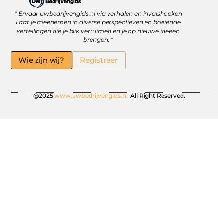
” Ervaar uwbedrijvengids.nl via verhalen en invalshoeken
Linkbuilding Platform: Jouw Sleutel tot Betere Online Zichtbaarheid
Hoe kan je online geld verdienen? Ontdek wat écht werkt
Laat je meenemen in diverse perspectieven en boeiende
vertellingen die je blik verruimen en je op nieuwe ideeën
brengen. “
Wie zijn wij?
Registreer
@2025
www.uwbedrijvengids.nl.
All Right Reserved.