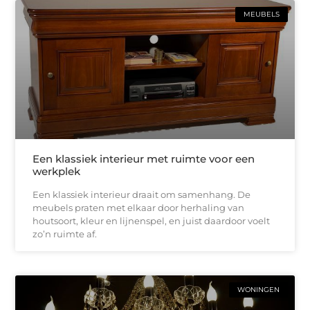
MEUBELS
Een klassiek interieur met ruimte voor een
werkplek
Een klassiek interieur draait om samenhang. De
meubels praten met elkaar door herhaling van
houtsoort, kleur en lijnenspel, en juist daardoor voelt
zo’n ruimte af.
WONINGEN